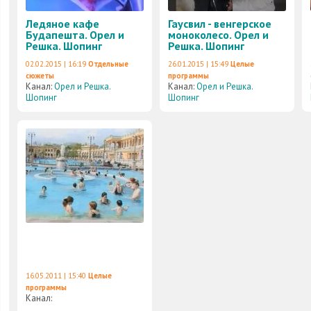
Ледяное кафе
Гаусвил - венгерское
Будапешта. Орел и
моноколесо. Орел и
Решка. Шопинг
Решка. Шопинг
02.02.2015 | 16:19
Отдельные
26.01.2015 | 15:49
Целые
сюжеты
программы
Канал:
Орел и Решка.
Канал:
Орел и Решка.
Шопинг
Шопинг
16.05.2011 | 15:40
Целые
программы
Канал: