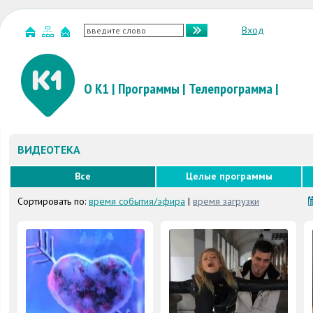
Вход
О К1
|
Программы
|
Телепрограмма
|
ВИДЕОТЕКА
Все
Целые программы
Сортировать по:
время события/эфира
|
время загрузки