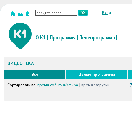
Вход
О К1
|
Программы
|
Телепрограмма
|
ВИДЕОТЕКА
Все
Целые программы
Сортировать по:
время события/эфира
|
время загрузки