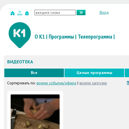
Вход
О К1
|
Программы
|
Телепрограмма
|
ВИДЕОТЕКА
Все
Целые программы
Сортировать по:
время события/эфира
|
время загрузки