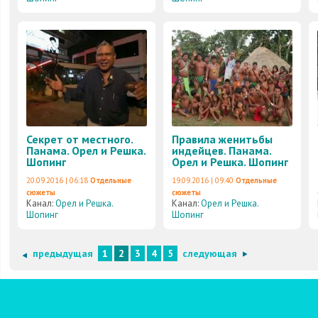
Секрет от местного.
Правила женитьбы
Панама. Орел и Решка.
индейцев. Панама.
Шопинг
Орел и Решка. Шопинг
20.09.2016 | 06:18
Отдельные
19.09.2016 | 09:40
Отдельные
сюжеты
сюжеты
Канал:
Орел и Решка.
Канал:
Орел и Решка.
Шопинг
Шопинг
предыдущая
1
2
3
4
5
следующая