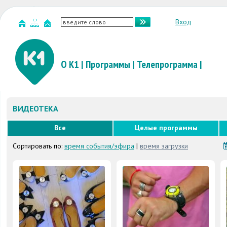
Вход
О К1
|
Программы
|
Телепрограмма
|
ВИДЕОТЕКА
Все
Целые программы
Сортировать по:
время события/эфира
|
время загрузки