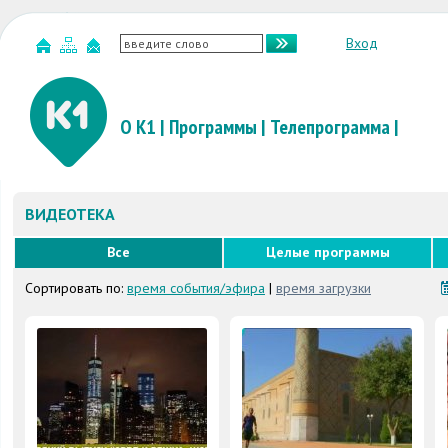
Вход
О К1
|
Программы
|
Телепрограмма
|
ВИДЕОТЕКА
Все
Целые программы
Сортировать по:
время события/эфира
|
время загрузки