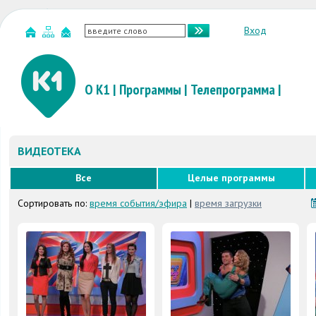
Вход
О К1
|
Программы
|
Телепрограмма
|
ВИДЕОТЕКА
Все
Целые программы
Сортировать по:
время события/эфира
|
время загрузки