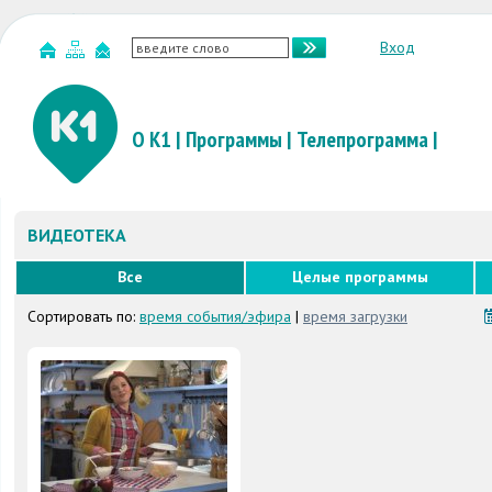
Вход
О К1
|
Программы
|
Телепрограмма
|
ВИДЕОТЕКА
Все
Целые программы
Сортировать по:
время события/эфира
|
время загрузки