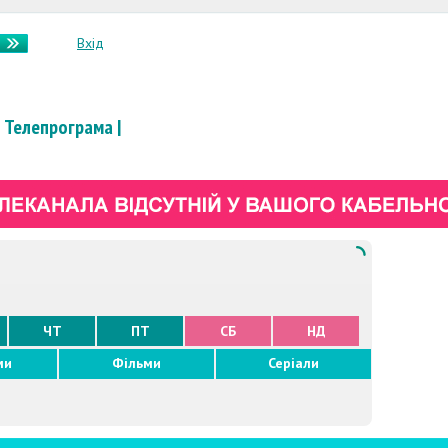
Вхід
Телепрограма
|
ЧТ
ПТ
СБ
НД
ми
Фільми
Серіали