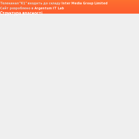
Телеканал "К1" входить до складу
Inter Media Group Limited
Сайт розроблено в
Argentum IT Lab
Структура власності