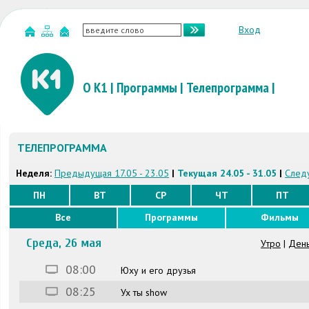
Вход
О К1
|
Программы
|
Телепрограмма
|
ТЕЛЕПРОГРАММА
Неделя:
Предыдущая 17.05 - 23.05
|
Текущая 24.05 - 31.05
|
Следу
ПН
ВТ
СР
ЧТ
ПТ
Все
Программы
Фильмы
Среда, 26 мая
Утро
|
Ден
08:00
Юху и его друзья
08:25
Ух ты show