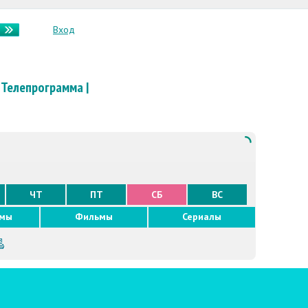
Вход
Телепрограмма
|
ЧТ
ПТ
СБ
ВС
ммы
Фильмы
Сериалы