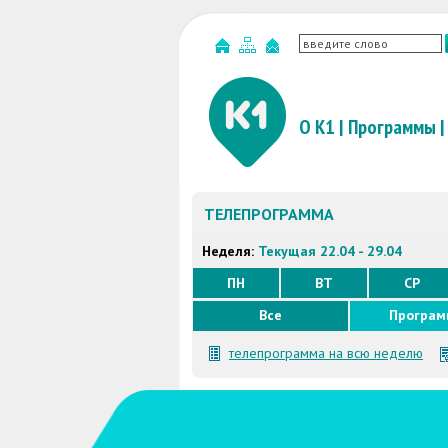
О К1
|
Программы
|
ТЕЛЕПРОГРАММА
Неделя:
Текущая 22.04 - 29.04
ПН
ВТ
СР
Все
Програ
телепрограмма на всю неделю