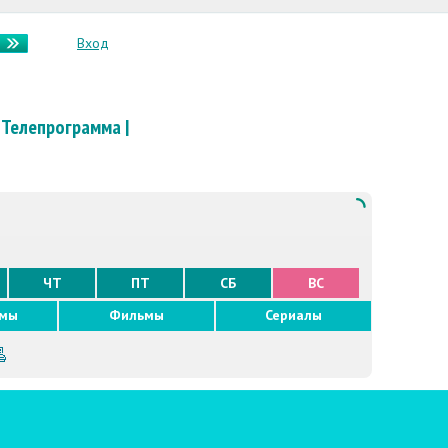
Вход
Телепрограмма
|
ЧТ
ПТ
СБ
ВС
ммы
Фильмы
Сериалы