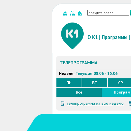
О К1
|
Программы
|
ТЕЛЕПРОГРАММА
Неделя:
Текущая 08.06 - 15.06
ПН
ВТ
СР
Все
Програ
телепрограмма на всю неделю