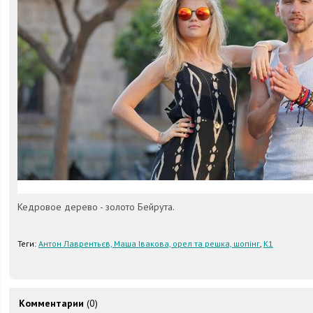
Кедровое дерево - золото Бейрута.
Теги:
Антон Лаврентьєв, Маша Івакова, орел та решка, шопінг
,
К1
Комментарии
(0)