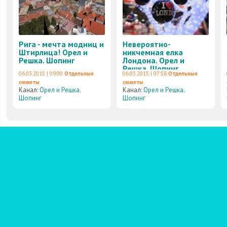
Рига - мечта модниц и
Невероятно-
Штирлица! Орел и
никчемная елка
Решка. Шопинг
Лондона. Орел и
Решка. Шопинг
06.03.2015 | 09:00
Отдельные
06.03.2015 | 07:58
Отдельные
сюжеты
сюжеты
Канал:
Орел и Решка.
Канал:
Орел и Решка.
Шопинг
Шопинг