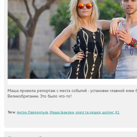
Маша провела репортаж с места событий - установки главной елки 
Великобритании. Это было что-то!
Теги:
Антон Лаврентьєв, Маша Івакова, орел та решка, шопінг
,
К1