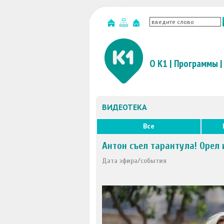
О К1
|
Программы
|
ВИДЕОТЕКА
Все
Антон съел тарантула! Орел 
Дата эфира/события