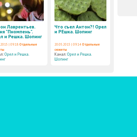
он Лаврентьев.
Что съел Антон?! Орел
ня "Пномпень".
и РЕшка. Шопинг
л и Решка. Шопинг
.2015 | 09:18
Отдельные
20.05.2015 | 09:14
Отдельные
еты
сюжеты
ал:
Орел и Решка.
Канал:
Орел и Решка.
инг
Шопинг