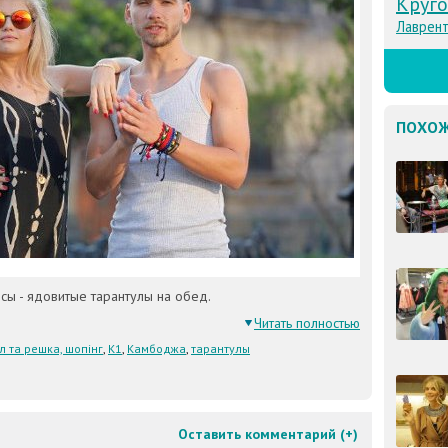
Круго
Лаврент
ПОХОЖ
ы - ядовитые тарантулы на обед.
Читать полностью
л та решка, шопінг
,
К1
,
Камбоджа
,
тарантулы
Оставить комментарий (
+
)