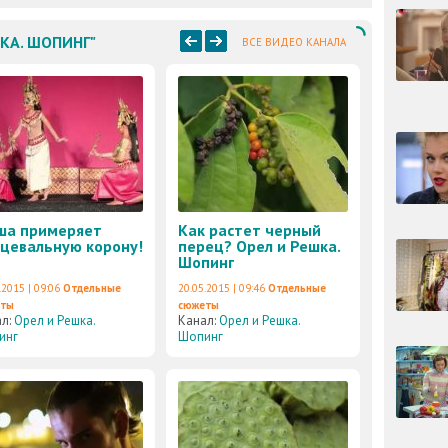
ШКА. ШОПИНГ"
ВСЕ ВИДЕО КАНАЛА
ша примеряет
Как растет черный
цевальную корону!
перец? Орел и Решка.
Шопинг
.2015 | 09:06
Отдельные
20.05.2015 | 09:46
Отдельные
еты
сюжеты
ал:
Орел и Решка.
Канал:
Орел и Решка.
инг
Шопинг