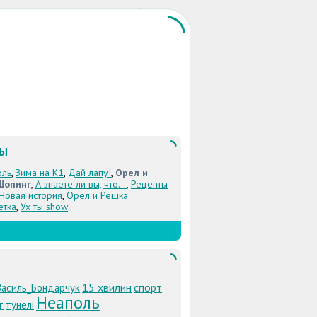
ЛЫ
оль
,
Зима на К1
,
Дай лапу!
,
Орел и
Шопинг
,
А знаете ли вы, что...
,
Рецепты
 Новая история
,
Орел и Решка.
етка
,
Ух ты show
15 хвилин
спорт
Василь_Бондарчук
Неаполь
т
тунелі