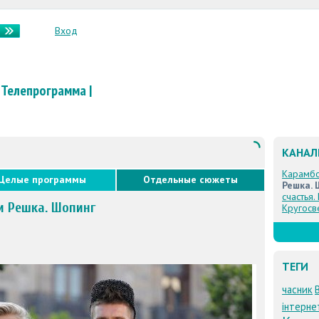
Вход
Телепрограмма
|
КАНА
Карамб
Целые программы
Отдельные сюжеты
Решка. 
счастья.
и Решка. Шопинг
Кругосв
ТЕГИ
часник
інтерне