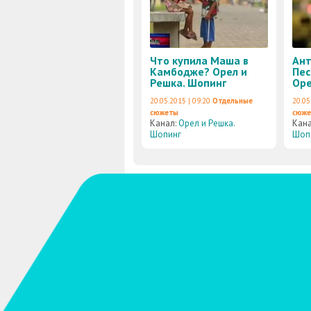
Что купила Маша в
Ант
Камбодже? Орел и
Пес
Решка. Шопинг
Оре
20.05.2015 | 09:20
Отдельные
20.05
сюжеты
сюж
Канал:
Орел и Решка.
Кан
Шопинг
Шоп