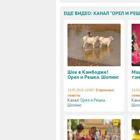
ЕЩЕ ВИДЕО: КАНАЛ "ОРЕЛ И РЕ
Шок в Камбодже!
Ма
Орел и Решка. Шопинг
тан
21.05.2015 | 09:07
Отдельные
21.05
сюжеты
сюж
Канал:
Орел и Решка.
Кан
Шопинг
Шоп