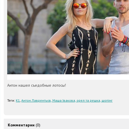
Антон нашел съедобные лотосы!
Теги:
K1
,
Антон Лаврентьєв, Маша Івакова, орел та решка, шопінг
Комментарии
(0)