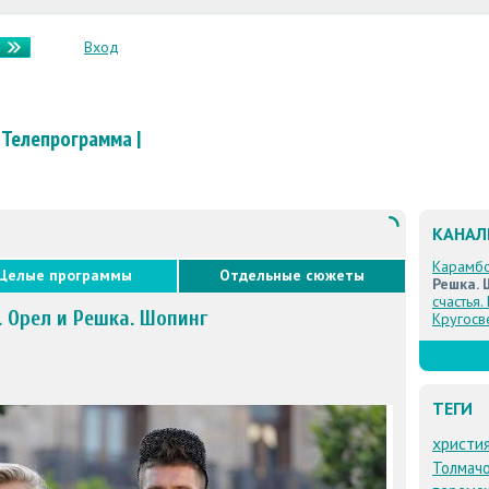
Вход
Телепрограмма
|
КАНА
Карамб
Целые программы
Отдельные сюжеты
Решка. 
счастья.
. Орел и Решка. Шопинг
Кругосв
ТЕГИ
христи
Толмач