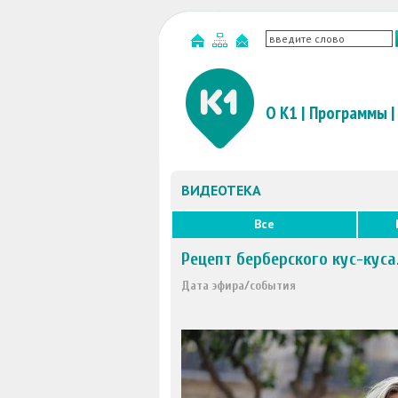
О К1
|
Программы
|
ВИДЕОТЕКА
Все
Рецепт берберского кус-куса
Дата эфира/события