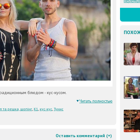
перемо
ПОХОЖ
радиционным блюдом - кус-кусом.
Читать полностью
л та решка, шопінг
,
К1
,
кус-кус
,
Тунис
Оставить комментарий (
+
)