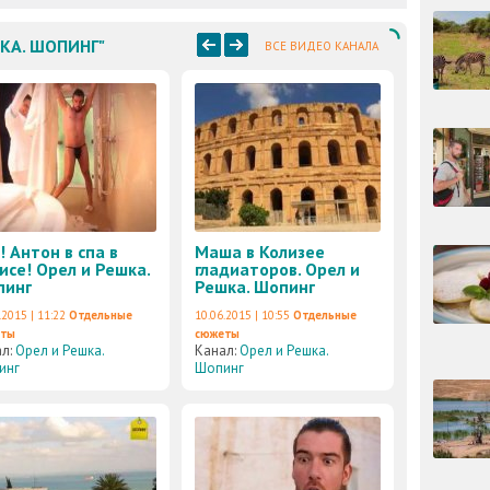
ШКА. ШОПИНГ"
ВСЕ ВИДЕО КАНАЛА
! Антон в спа в
Маша в Колизее
исе! Орел и Решка.
гладиаторов. Орел и
пинг
Решка. Шопинг
.2015 | 11:22
Отдельные
10.06.2015 | 10:55
Отдельные
еты
сюжеты
ал:
Орел и Решка.
Канал:
Орел и Решка.
инг
Шопинг