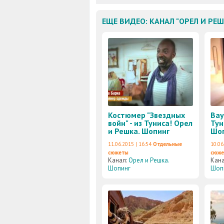
ЕЩЕ ВИДЕО: КАНАЛ "ОРЕЛ И РЕ
Костюмер "Звездных
Вау
войн" - из Туниса! Орел
Тун
и Решка. Шопинг
Шо
11.06.2015 | 16:54
Отдельные
10.06
сюжеты
сюж
Канал:
Орел и Решка.
Кан
Шопинг
Шоп