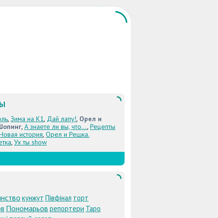
ЛЫ
оль
,
Зима на К1
,
Дай лапу!
,
Орел и
Шопинг
,
А знаете ли вы, что...
,
Рецепты
 Новая история
,
Орел и Решка.
етка
,
Ух ты show
янство
кунжут
Півфінал
торт
Пономарьов
ов
репортери
Таро