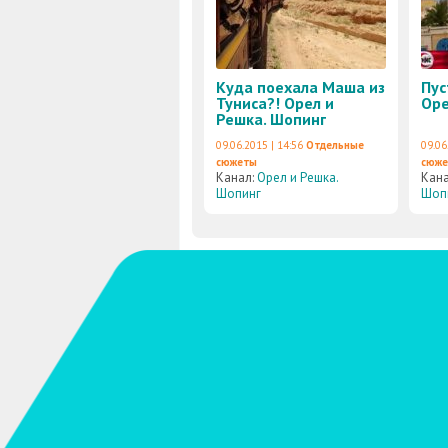
Куда поехала Маша из
Пус
Туниса?! Орел и
Оре
Решка. Шопинг
09.06.2015 | 14:56
Отдельные
09.06
сюжеты
сюж
Канал:
Орел и Решка.
Кан
Шопинг
Шоп