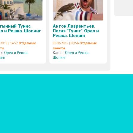
тынный Тунис.
Антон Лаврентьев.
л и Решка. Шопинг
Песня "Тунис". Орел и
Решка. Шопинг
.2015 | 14:52
Отдельные
08.06.2015 | 09:58
Отдельные
еты
сюжеты
ал:
Орел и Решка.
Канал:
Орел и Решка.
инг
Шопинг