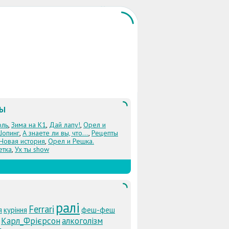
ЛЫ
оль
,
Зима на К1
,
Дай лапу!
,
Орел и
Шопинг
,
А знаете ли вы, что...
,
Рецепты
 Новая история
,
Орел и Решка.
етка
,
Ух ты show
ралі
Ferrari
я
куріння
феш-феш
Карл_Фрієрсон
алкоголізм