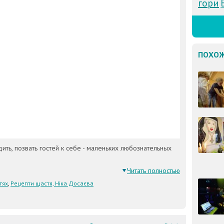
гори
ПОХОЖ
ить, позвать гостей к себе - маленьких любознательных
Читать полностью
тях
,
Рецепти щастя, Ніка Досаєва