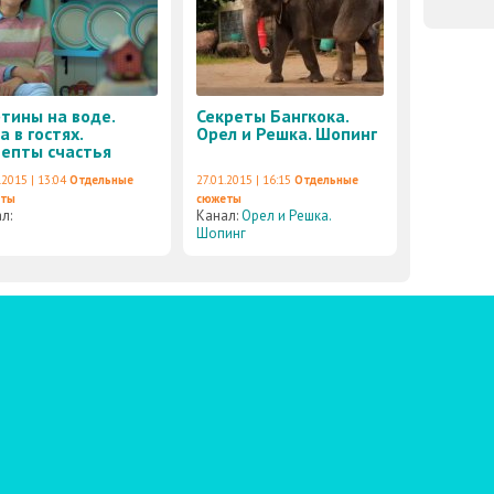
тины на воде.
Секреты Бангкока.
а в гостях.
Орел и Решка. Шопинг
епты счастья
.2015 | 13:04
Отдельные
27.01.2015 | 16:15
Отдельные
еты
сюжеты
ал:
Канал:
Орел и Решка.
Шопинг