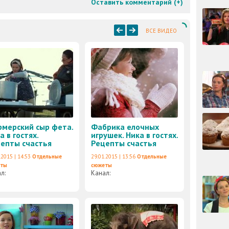
Оставить комментарий (
+
)
ВСЕ ВИДЕО
мерский сыр фета.
Фабрика елочных
а в гостях.
игрушек. Ника в гостях.
епты счастья
Рецепты счастья
.2015 | 14:53
Отдельные
29.01.2015 | 13:56
Отдельные
еты
сюжеты
ал:
Канал: