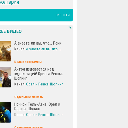
Болгария
ВСЕ ТЕГИ
ЕЕ ВИДЕО
А знаете ли вы, что... Пони
Канал:
А знаете ли вы, что...
Целые программы
Антон издевается над
художницей! Орел и Решка.
Шопинг
Канал:
Орел и Решка. Шопинг
Отдельные сюжеты
Ночной Тель-Авив. Орел и
Решка. Шопинг
Канал:
Орел и Решка. Шопинг
Отдельные сюжеты