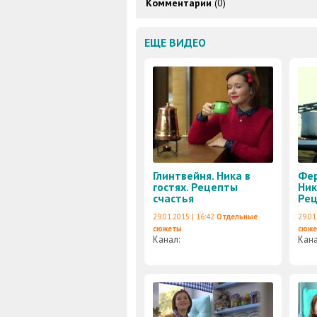
Комментарии
(0)
ЕЩЕ ВИДЕО
Глинтвейня. Ника в
Фер
гостях. Рецепты
Ник
счастья
Рец
29.01.2015 | 16:42
Отдельные
29.01
сюжеты
сюж
Канал:
Кан