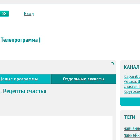
Вход
Телепрограмма
|
КАНА
Карамб
Целые программы
Отдельные сюжеты
Решка. 
счастья.
х. Рецепты счастья
Кругосв
ТЕГИ
навчанн
панкейк