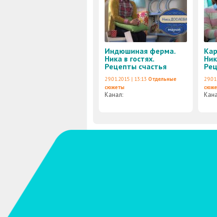
Индюшиная ферма.
Кар
Ника в гостях.
Ник
Рецепты счастья
Рец
29.01.2015 | 13:13
Отдельные
29.01
сюжеты
сюж
Канал:
Кан