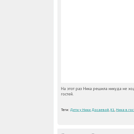
На этот раз Ника решила никуда не ход
гостей.
Теги:
Дети у Ники Досаевой
,
К1
,
Ника в гос