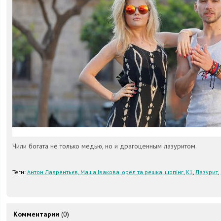
Чили богата не только медью, но и драгоценным лазуритом.
Теги:
Антон Лаврентьєв, Маша Івакова, орел та решка, шопінг
,
К1
,
Лазурит
,
Комментарии
(0)