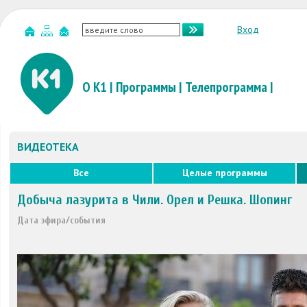
Вход
О К1
|
Программы
|
Телепрограмма
|
ВИДЕОТЕКА
Все
Целые программы
Добыча лазурита в Чили. Орел и Решка. Шопинг
Дата эфира/события