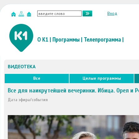
Вход
О К1
|
Программы
|
Телепрограмма
|
ВИДЕОТЕКА
Все
Целые программы
Все для наикрутейшей вечеринки. Ибица. Орел и 
Дата эфира/события