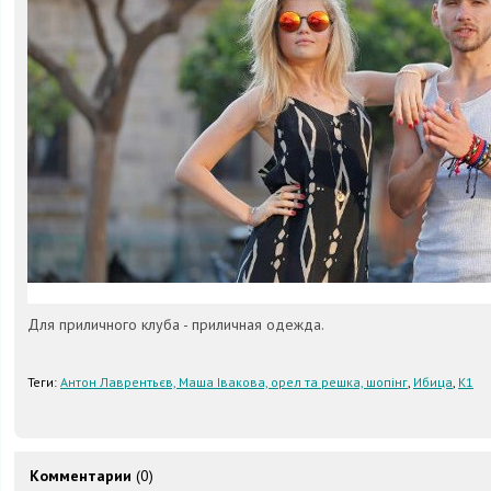
Для приличного клуба - приличная одежда.
Теги:
Антон Лаврентьєв, Маша Івакова, орел та решка, шопінг
,
Ибица
,
К1
Комментарии
(0)