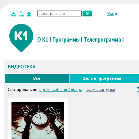
Вход
О К1
|
Программы
|
Телепрограмма
|
ВИДЕОТЕКА
Все
Целые программы
Сортировать по:
время события/эфира
|
время загрузки