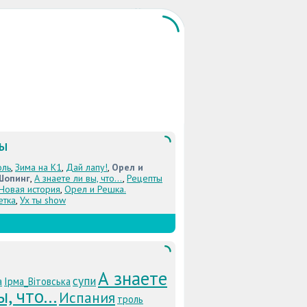
ЛЫ
оль
,
Зима на К1
,
Дай лапу!
,
Орел и
Шопинг
,
А знаете ли вы, что...
,
Рецепты
 Новая история
,
Орел и Решка.
етка
,
Ух ты show
А знаете
супи
а
Ірма_Вітовська
, что...
Испания
троль