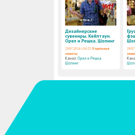
Дизайнерские
Гру
сувениры. Кейптаун.
фэш
Орел и Решка. Шопинг
Шо
29.07.2016 | 06:22
Отдельные
28.07
сюжеты
сюж
Канал:
Орел и Решка.
Кан
Шопинг
Шоп