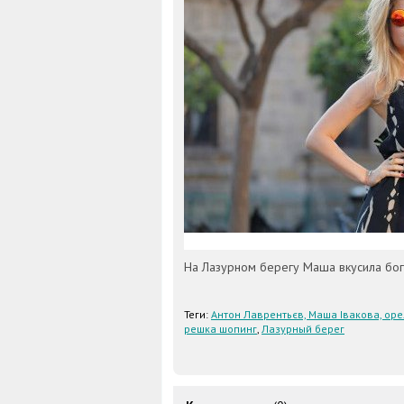
На Лазурном берегу Маша вкусила бог
Теги:
Антон Лаврентьєв, Маша Івакова, оре
решка шопинг
,
Лазурный берег