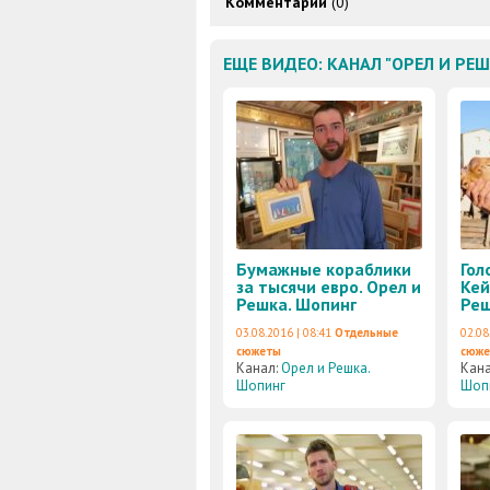
Комментарии
(0)
ЕЩЕ ВИДЕО: КАНАЛ "ОРЕЛ И РЕ
Бумажные кораблики
Гол
за тысячи евро. Орел и
Кей
Решка. Шопинг
Реш
03.08.2016 | 08:41
Отдельные
02.08
сюжеты
сюж
Канал:
Орел и Решка.
Кан
Шопинг
Шоп