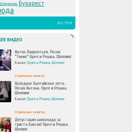
Бухарест
Шэнчжэнь
рода
ВСЕ ТЕГИ
ЕЕ ВИДЕО
Антон Лаврентьев. Песня
"Токио" Орел и Решка. Шоппинг
Канал:
Орел и Решка. Шопинг
Отдельные сюжеты
Холодное балтийское лето.
Песня Антона. Орел и Решка.
Шоппинг
Канал:
Орел и Решка. Шопинг
Отдельные сюжеты
Дегустация шоколада за
триста баксов! Орел и Решка.
Шопинг