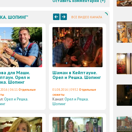
Оставить комментарий (
+
)
ШКА. ШОПИНГ"
ВСЕ ВИДЕО КАНАЛА
ова для Маши.
Шаман в Кейптауне.
птаун. Орел и
Орел и Решка. Шопинг
ка. Шопинг
.2016 | 06:11
Отдельные
01.08.2016 | 09:52
Отдельные
еты
сюжеты
ал:
Орел и Решка.
Канал:
Орел и Решка.
инг
Шопинг