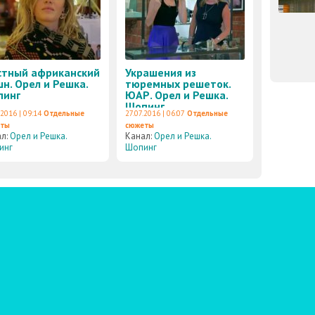
стный африканский
Украшения из
н. Орел и Решка.
тюремных решеток.
пинг
ЮАР. Орел и Решка.
Шопинг
.2016 | 09:14
Отдельные
27.07.2016 | 06:07
Отдельные
еты
сюжеты
ал:
Орел и Решка.
Канал:
Орел и Решка.
инг
Шопинг