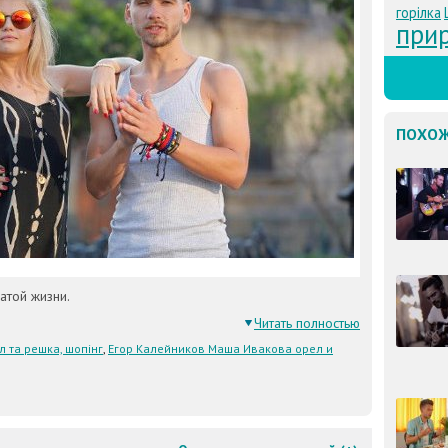
горілка
при
ПОХОЖ
атой жизни.
Читать полностью
л та решка, шопінг
,
Егор Калейников Маша Ивакова орел и