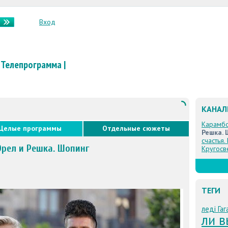
Вход
Телепрограмма
|
КАНА
Карамб
Целые программы
Отдельные сюжеты
Решка. 
счастья.
Орел и Решка. Шопинг
Кругосв
ТЕГИ
леді Гаг
ли вы