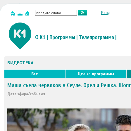
Вход
О К1
|
Программы
|
Телепрограмма
|
ВИДЕОТЕКА
Все
Целые программы
Маша съела червяков в Сеуле. Орел и Решка. Шоп
Дата эфира/события