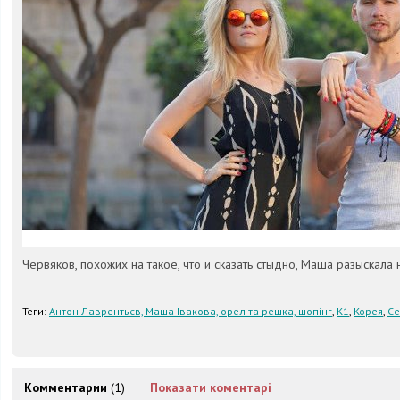
Червяков, похожих на такое, что и сказать стыдно, Маша разыскала
Теги:
Антон Лаврентьєв, Маша Івакова, орел та решка, шопінг
,
К1
,
Корея
,
Се
Комментарии
(1)
Показати коментарі