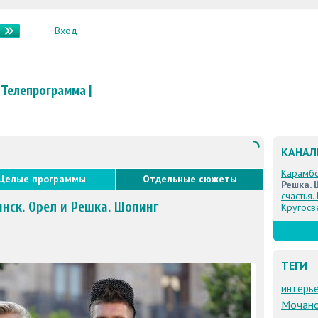
Вход
Телепрограмма
|
КАНА
Карамб
Целые программы
Отдельные сюжеты
Решка. 
счастья.
инск. Орел и Решка. Шопинг
Кругосв
ТЕГИ
интерь
Мочан