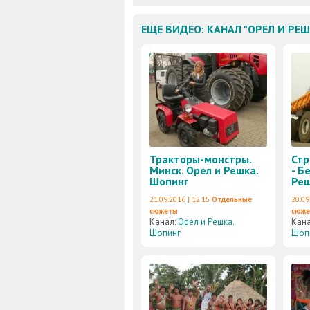
ЕЩЕ ВИДЕО: КАНАЛ "ОРЕЛ И РЕ
Тракторы-монстры.
Стр
Минск. Орел и Решка.
- Б
Шопинг
Реш
21.09.2016 | 12:15
Отдельные
20.09
сюжеты
сюж
Канал:
Орел и Решка.
Кан
Шопинг
Шоп