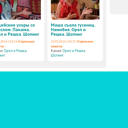
ейские узоры со
Маша съела гусениц.
слом. Панама.
Намибия. Орел и
л и Решка. Шопинг
Решка. Шопинг
.2016 | 06:24
Отдельные
15.09.2016 | 06:25
Отдельные
еты
сюжеты
ал:
Орел и Решка.
Канал:
Орел и Решка.
инг
Шопинг