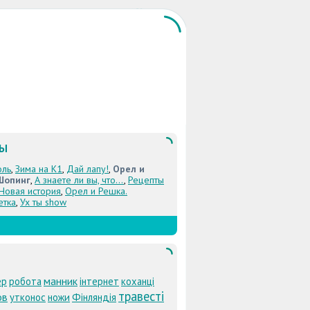
ЛЫ
оль
,
Зима на К1
,
Дай лапу!
,
Орел и
Шопинг
,
А знаете ли вы, что...
,
Рецепты
 Новая история
,
Орел и Решка.
етка
,
Ух ты show
манник
ер
робота
інтернет
коханці
травесті
ов
утконос
ножи
Фінляндія