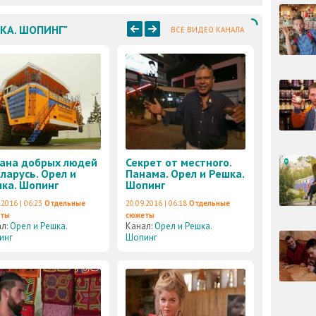
ШКА. ШОПИНГ"
ВСЕ ВИДЕО КАНАЛА
ана добрых людей
Секрет от местного.
еларусь. Орел и
Панама. Орел и Решка.
ка. Шопинг
Шопинг
.2016 | 06:23
Отдельные
20.09.2016 | 06:18
Отдельные
еты
сюжеты
ал:
Орел и Решка.
Канал:
Орел и Решка.
инг
Шопинг