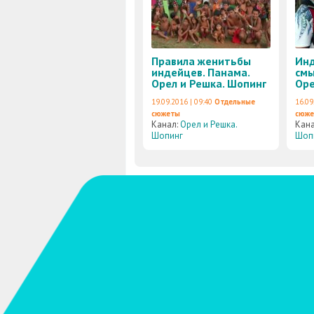
Правила женитьбы
Инд
индейцев. Панама.
смы
Орел и Решка. Шопинг
Оре
19.09.2016 | 09:40
Отдельные
16.09
сюжеты
сюж
Канал:
Орел и Решка.
Кан
Шопинг
Шоп