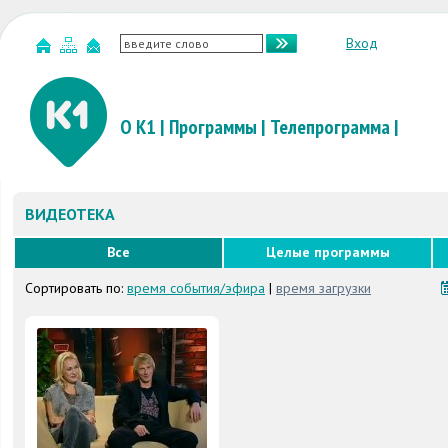
Вход
О К1
|
Программы
|
Телепрограмма
|
ВИДЕОТЕКА
Все
Целые программы
Сортировать по:
время события/эфира
|
время загрузки