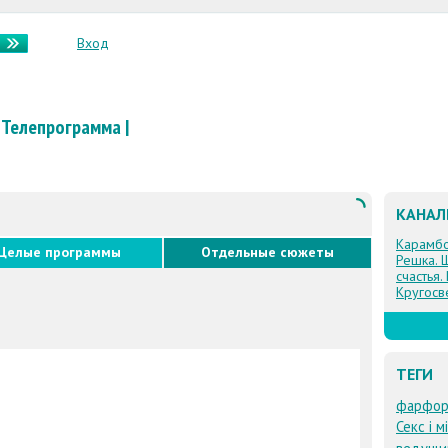
Вход
Телепрограмма
|
КАНА
Карамб
Целые программы
Отдельные сюжеты
Решка. 
счастья.
Кругосв
ТЕГИ
фарфор
Секс і м