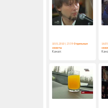
10.01.2010 | 23:39
Отдельные
16.03
сюжеты
сюж
Канал:
Кан