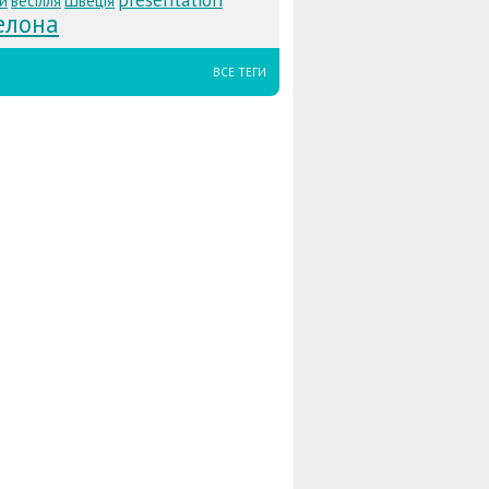
й
весілля
Швеція
елона
ВСЕ ТЕГИ