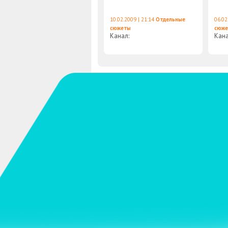
10.02.2009 | 21:14
Отдельные
06.02
сюжеты
сюж
Канал:
Кан