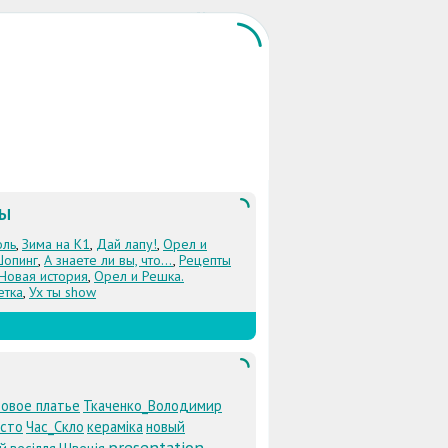
ЛЫ
оль
,
Зима на К1
,
Дай лапу!
,
Орел и
Шопинг
,
А знаете ли вы, что...
,
Рецепты
 Новая история
,
Орел и Решка.
етка
,
Ух ты show
овое платье
Ткаченко_Володимир
істо
Час_Скло
кераміка
новый
presentation