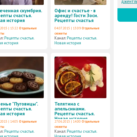
джентл
еченная скумбрия.
Офис и счастье - в
епты счастья.
аренду! Гости Зоси.
ая история
Рецепты счастья
.2015 | 13:22
Отдельные
04.07.2015 | 13:09
Отдельные
еты
сюжеты
ал:
Рецепты счастья.
Канал:
Рецепты счастья.
я история
Новая история
енье "Пуговицы".
Телятина с
епты счастья.
апельсинами.
ая история
Рецепты счастья.
Новая история
.2015 | 14:05
Отдельные
27.06.2015 | 14:00
Отдельные
еты
сюжеты
ал:
Рецепты счастья.
Канал:
Рецепты счастья.
я история
Новая история