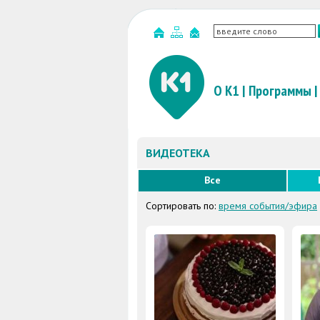
О К1
|
Программы
|
ВИДЕОТЕКА
Все
Сортировать по:
время события/эфира