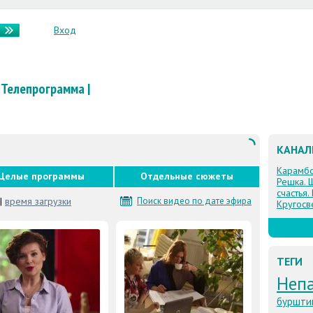
Вход
Телепрограмма
|
КАНА
Карамб
Целые программы
Отдельные сюжеты
Решка. 
счастья.
|
время загрузки
Поиск видео по дате эфира
Кругосв
ТЕГИ
Неп
буршти