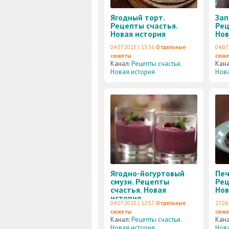
Ягодный торт.
Зап
Рецепты счастья.
Рец
Новая история
Нов
04.07.2015 | 13:36
Отдельные
04.07
сюжеты
сюж
Канал:
Рецепты счастья.
Кан
Новая история
Нова
Ягодно-йогуртовый
Печ
смузи. Рецепты
Рец
счастья. Новая
Нов
история
04.07.2015 | 12:57
Отдельные
27.06
сюжеты
сюж
Канал:
Рецепты счастья.
Кан
Новая история
Нова