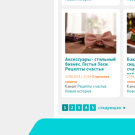
Аксессуары - стильный
Бак
бизнес. Гостья Зоси.
сиц
Рецепты счастья
сча
ист
27.06.2015 | 13:54
Отдельные
27.06
сюжеты
сюж
Канал:
Рецепты счастья.
Кан
Новая история
Нова
1
2
3
4
5
следующая