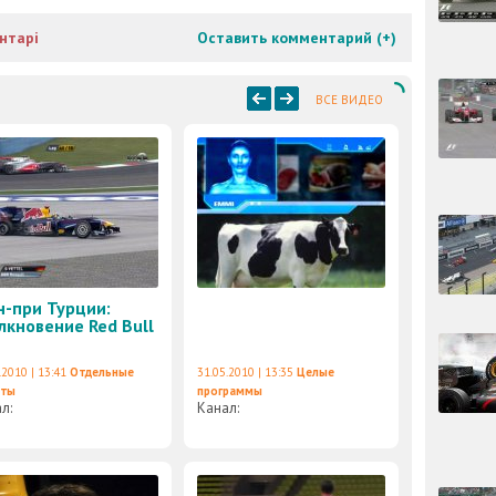
нтарі
Оставить комментарий (
+
)
ВСЕ ВИДЕО
н-при Турции:
лкновение Red Bull
.2010 | 13:41
Отдельные
31.05.2010 | 13:35
Целые
еты
программы
ал:
Канал: