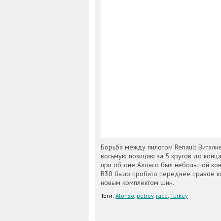
Борьба между пилотом Renault Витали
восьмую позицию за 5 кругов до конца
при обгоне Алонсо был небольшой конт
R30 было пробито переднее правое ко
новым комплектом шин.
Теги:
Alonso
,
petrov
,
race
,
Turkey