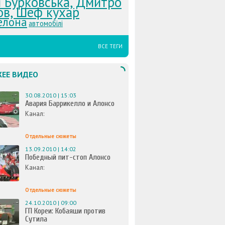
 Бурковська, Дмитро
ов, Шеф кухар
елона
автомобілі
ВСЕ ТЕГИ
ЕЕ ВИДЕО
30.08.2010 | 15:03
Авария Баррикелло и Алонсо
Канал:
Отдельные сюжеты
13.09.2010 | 14:02
Победный пит-стоп Алонсо
Канал:
Отдельные сюжеты
24.10.2010 | 09:00
ГП Кореи: Кобаяши против
Сутила