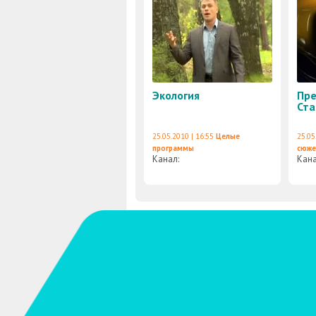
Экология
Пре
Ста
25.05.2010 | 16:55
Целые
25.05
программы
сюж
Канал:
Кан