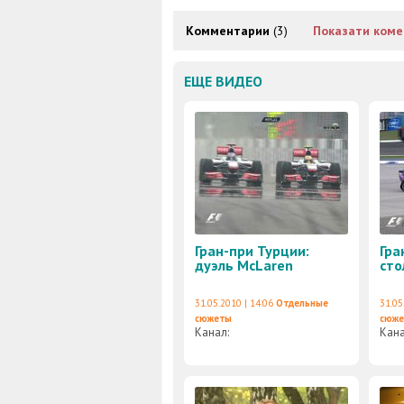
Комментарии
(3)
Показати коме
ЕЩЕ ВИДЕО
Гран-при Турции:
Гра
дуэль McLaren
сто
31.05.2010 | 14:06
Отдельные
31.05
сюжеты
сюж
Канал:
Кан