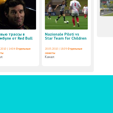
вью трассы в
Nazionale Piloti vs
мбуле от Red Bull
Star Team for Children
.2010 | 14:04
Отдельные
20.05.2010 | 18:09
Отдельные
еты
сюжеты
ал:
Канал: