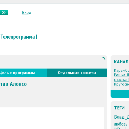
Вход
Телепрограмма
|
КАНА
Карамб
Целые программы
Отдельные сюжеты
Решка. 
счастья.
отив Алонсо
Кругосв
ТЕГИ
Влад_
любовь