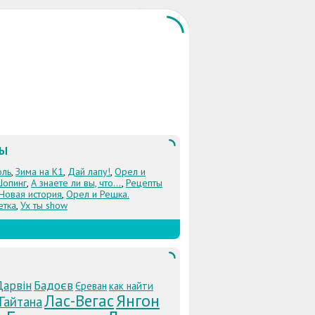
ЛЫ
оль
,
Зима на К1
,
Дай лапу!
,
Орел и
Шопинг
,
А знаете ли вы, что...
,
Рецепты
 Новая история
,
Орел и Решка.
етка
,
Ух ты show
Дарвін
Бадоєв
Єреван
как найти
Янгон
Лас-Вегас
Гайтана