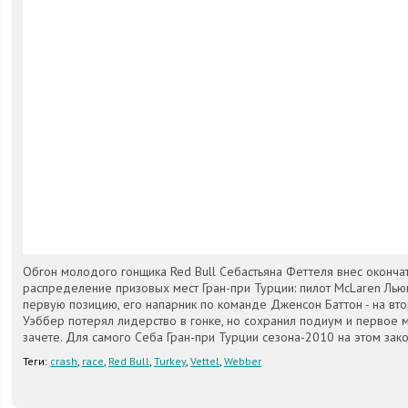
Обгон молодого гонщика Red Bull Себастьяна Феттеля внес оконча
распределение призовых мест Гран-при Турции: пилот McLaren Лью
первую позицию, его напарник по команде Дженсон Баттон - на вто
Уэббер потерял лидерство в гонке, но сохранил подиум и первое 
зачете. Для самого Себа Гран-при Турции сезона-2010 на этом зако
Теги:
crash
,
race
,
Red Bull
,
Turkey
,
Vettel
,
Webber