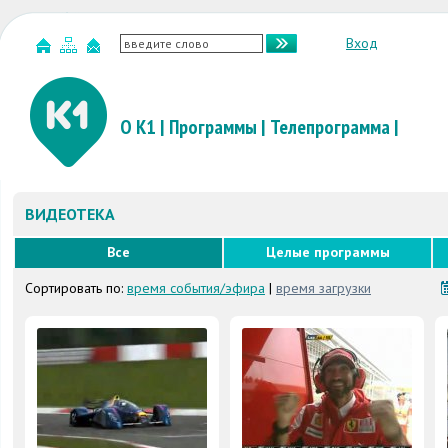
Вход
О К1
|
Программы
|
Телепрограмма
|
ВИДЕОТЕКА
Все
Целые программы
Сортировать по:
время события/эфира
|
время загрузки