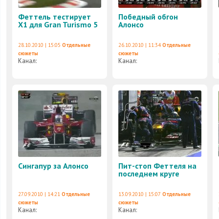
Феттель тестирует
Победный обгон
X1 для Gran Turismo 5
Алонсо
28.10.2010 | 15:05
Отдельные
26.10.2010 | 11:34
Отдельные
сюжеты
сюжеты
Канал:
Канал:
Сингапур за Алонсо
Пит-стоп Феттеля на
последнем круге
27.09.2010 | 14:21
Отдельные
13.09.2010 | 15:07
Отдельные
сюжеты
сюжеты
Канал:
Канал: