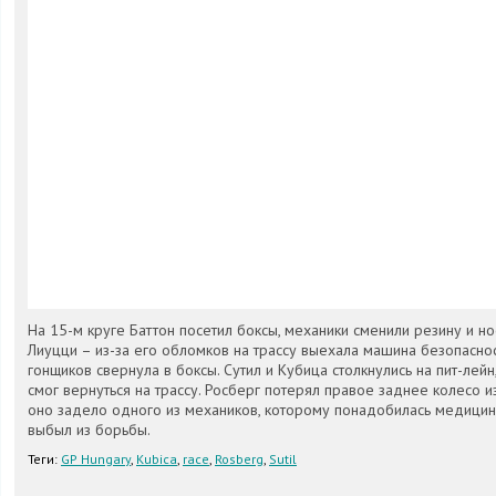
На 15-м круге Баттон посетил боксы, механики сменили резину и н
Лиуцци – из-за его обломков на трассу выехала машина безопаснос
гонщиков свернула в боксы. Сутил и Кубица столкнулись на пит-лейн
смог вернуться на трассу. Росберг потерял правое заднее колесо и
оно задело одного из механиков, которому понадобилась медицин
выбыл из борьбы.
Теги:
GP Hungary
,
Kubica
,
race
,
Rosberg
,
Sutil