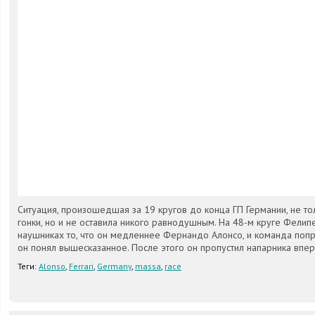
Ситуация, произошедшая за 19 кругов до конца ГП Германии, не 
гонки, но и не оставила никого равнодушным. На 48-м круге Фелип
наушниках то, что он медленнее Фернандо Алонсо, и команда попр
он понял вышесказанное. После этого он пропустил напарника впер
Теги:
Alonso
,
Ferrari
,
Germany
,
massa
,
race