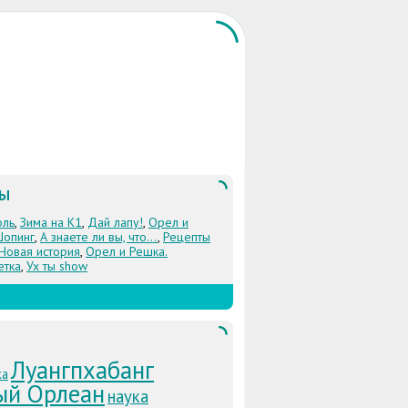
ЛЫ
оль
,
Зима на К1
,
Дай лапу!
,
Орел и
Шопинг
,
А знаете ли вы, что...
,
Рецепты
 Новая история
,
Орел и Решка.
етка
,
Ух ты show
Луангпхабанг
ка
ый Орлеан
наука