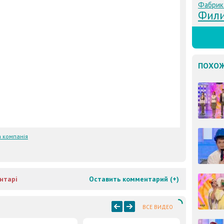
Фабрик
Фил
ПОХОЖ
 компанія
нтарі
Оставить комментарий (
+
)
ВСЕ ВИДЕО