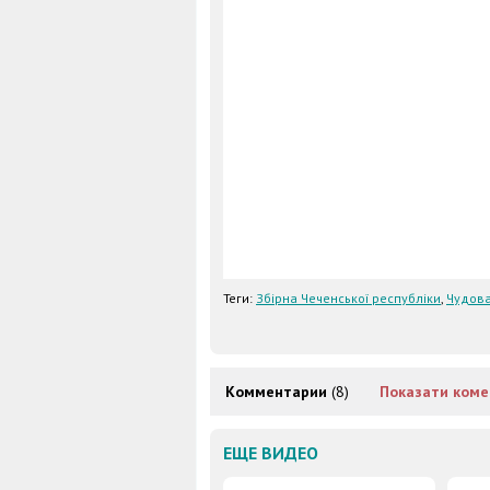
Теги:
Збірна Чеченської республіки
,
Чудова
Комментарии
(8)
Показати коме
ЕЩЕ ВИДЕО