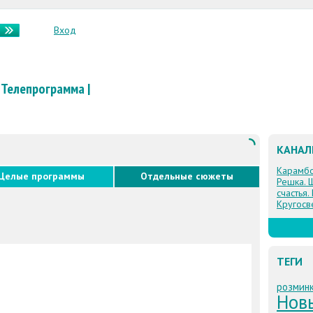
Вход
Телепрограмма
|
КАНА
Карамб
Целые программы
Отдельные сюжеты
Решка. 
счастья.
Кругосв
ТЕГИ
розмин
Нов