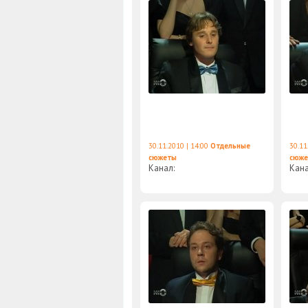
30.11.2010 | 14:00
Отдельные
30.11
сюжеты
сюж
Канал:
Кан