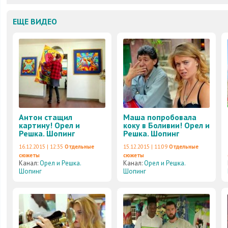
ЕЩЕ ВИДЕО
Антон стащил
Маша попробовала
картину! Орел и
коку в Боливии! Орел и
Решка. Шопинг
Решка. Шопинг
16.12.2015 | 12:35
Отдельные
15.12.2015 | 11:09
Отдельные
сюжеты
сюжеты
Канал:
Орел и Решка.
Канал:
Орел и Решка.
Шопинг
Шопинг