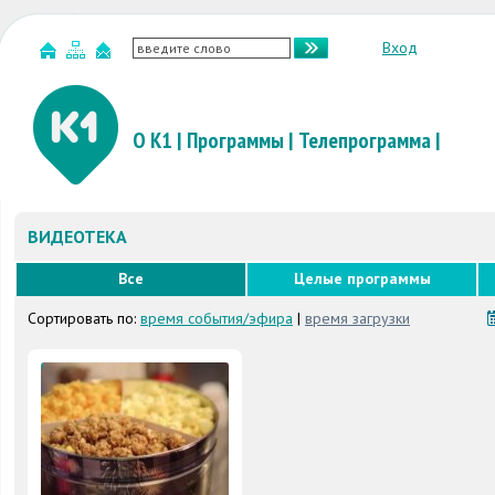
Вход
О К1
|
Программы
|
Телепрограмма
|
ВИДЕОТЕКА
Все
Целые программы
Сортировать по:
время события/эфира
|
время загрузки