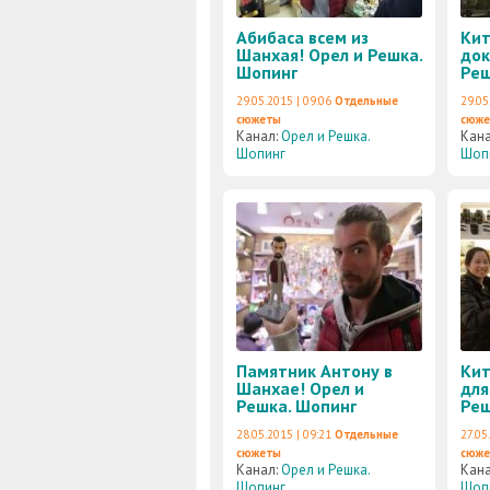
Абибаса всем из
Кит
Шанхая! Орел и Решка.
док
Шопинг
Реш
29.05.2015 | 09:06
Отдельные
29.05
сюжеты
сюж
Канал:
Орел и Решка.
Кан
Шопинг
Шоп
Памятник Антону в
Кит
Шанхае! Орел и
для
Решка. Шопинг
Реш
28.05.2015 | 09:21
Отдельные
27.05
сюжеты
сюж
Канал:
Орел и Решка.
Кан
Шопинг
Шоп