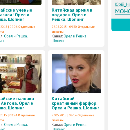
Юрій_Нік
мон
айские ученые
Китайская армия в
азали! Орел и
подарок. Орел и
ка. Шопинг
Решка. Шопинг
.2015 | 09:06
Отдельные
28.05.2015 | 09:30
Отдельные
еты
сюжеты
ал:
Орел и Решка.
Канал:
Орел и Решка.
инг
Шопинг
айские палочки
Китайский
 Антона. Орел и
креативный фарфор.
ка. Шопинг
Орел и Решка. Шопинг
.2015 | 08:24
Отдельные
27.05.2015 | 08:14
Отдельные
еты
сюжеты
ал:
Орел и Решка.
Канал:
Орел и Решка.
инг
Шопинг