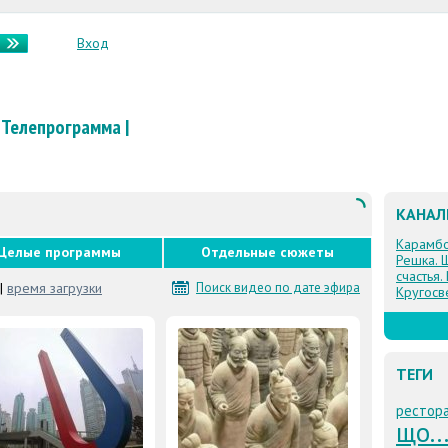
Вход
Телепрограмма
|
КАНА
Карамб
Целые программы
Отдельные сюжеты
Решка. 
счастья.
|
время загрузки
Поиск видео по дате эфира
Кругосв
ТЕГИ
рестор
що..