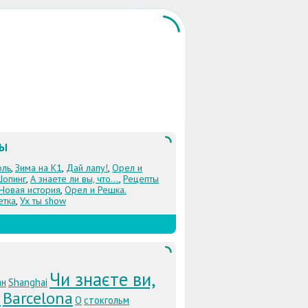
ЛЫ
оль
,
Зима на К1
,
Дай лапу!
,
Орел и
Шопинг
,
А знаете ли вы, что...
,
Рецепты
 Новая история
,
Орел и Решка.
етка
,
Ух ты show
Чи знаєте ви,
ан
Shanghai
.
Barcelona
О
стокгольм