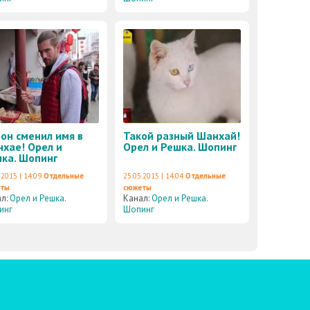
он сменил имя в
Такой разный Шанхай!
хае! Орел и
Орел и Решка. Шопинг
ка. Шопинг
.2015 | 14:09
Отдельные
25.05.2015 | 14:04
Отдельные
еты
сюжеты
ал:
Орел и Решка.
Канал:
Орел и Решка.
инг
Шопинг