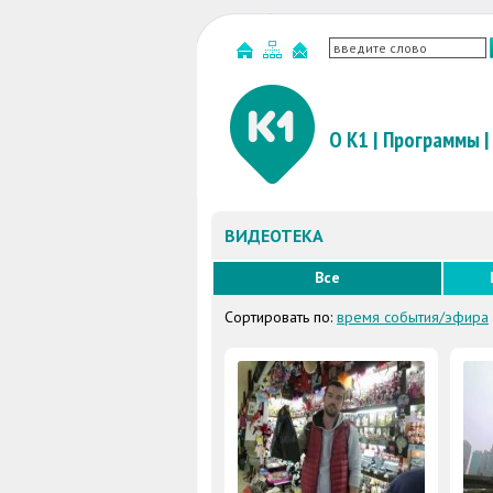
О К1
|
Программы
|
ВИДЕОТЕКА
Все
Сортировать по:
время события/эфира