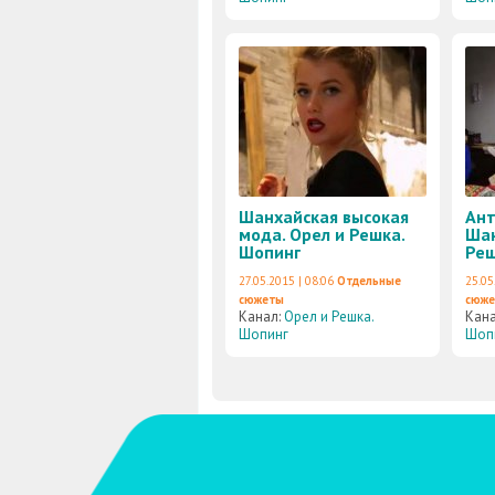
Шанхайская высокая
Ант
мода. Орел и Решка.
Шан
Шопинг
Реш
27.05.2015 | 08:06
Отдельные
25.05
сюжеты
сюж
Канал:
Орел и Решка.
Кан
Шопинг
Шоп