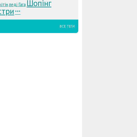
Шопінг
ітін
леді Гага
стри
***
ВСЕ ТЕГИ