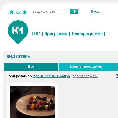
Вход
О К1
|
Программы
|
Телепрограмма
|
ВИДЕОТЕКА
Все
Целые программы
Сортировать по:
время события/эфира
|
время загрузки