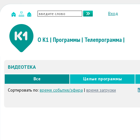
Вход
О К1
|
Программы
|
Телепрограмма
|
ВИДЕОТЕКА
Все
Целые программы
Сортировать по:
время события/эфира
|
время загрузки