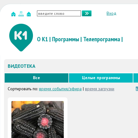
Вход
О К1
|
Программы
|
Телепрограмма
|
ВИДЕОТЕКА
Все
Целые программы
Сортировать по:
время события/эфира
|
время загрузки