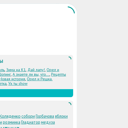
ЛЫ
оль
,
Зима на К1
,
Дай лапу!
,
Орел и
Шопинг
,
А знаете ли вы, что...
,
Рецепты
 Новая история
,
Орел и Решка.
етка
,
Ух ты show
Коляденко
собори
Горбачова
яблоки
и
розминка
Гладиатор
медуза