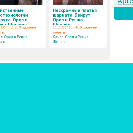
Арг
йственные
Нескромные платья
отехнологии
шариата. Бейрут.
рута. Орел и
Орел и Решка.
ка. Шоппинг
Шоппинг
.2014 | 15:11
Отдельные
10.11.2014 | 14:41
Отдельные
еты
сюжеты
ал:
Орел и Решка.
Канал:
Орел и Решка.
инг
Шопинг