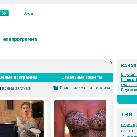
Вход
Телепрограмма
|
КАНА
Карамб
Целые программы
Отдельные сюжеты
Решка. 
счастья.
|
время загрузки
Поиск видео по дате эфира
Кругосв
ТЕГИ
перець
спагетт