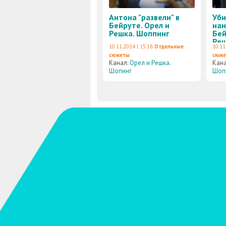
Антона "развели" в
Уби
Бейруте. Орел и
нан
Решка. Шоппинг
Бей
Реш
10.11.2014 | 15:18
Отдельные
10.11
сюжеты
сюж
Канал:
Орел и Решка.
Кан
Шопинг
Шоп