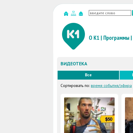
О К1
|
Программы
|
ВИДЕОТЕКА
Все
Сортировать по:
время события/эфира