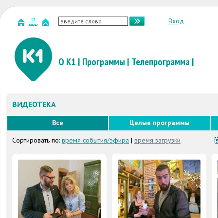
Вход
О К1
|
Программы
|
Телепрограмма
|
ВИДЕОТЕКА
Все
Целые программы
Сортировать по:
время события/эфира
|
время загрузки