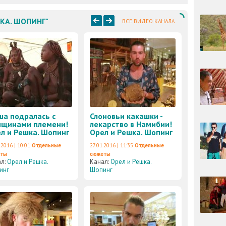
ШКА. ШОПИНГ"
ВСЕ ВИДЕО КАНАЛА
а подралась с
Слоновьи какашки -
щинами племени!
лекарство в Намибии!
л и Решка. Шопинг
Орел и Решка. Шопинг
.2016 | 10:01
Отдельные
27.01.2016 | 11:35
Отдельные
еты
сюжеты
ал:
Орел и Решка.
Канал:
Орел и Решка.
инг
Шопинг