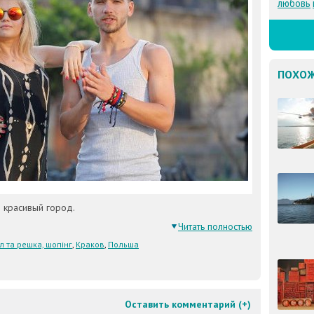
любовь
ПОХОЖ
 красивый город.
Читать полностью
л та решка, шопінг
,
Краков
,
Польша
Оставить комментарий (
+
)