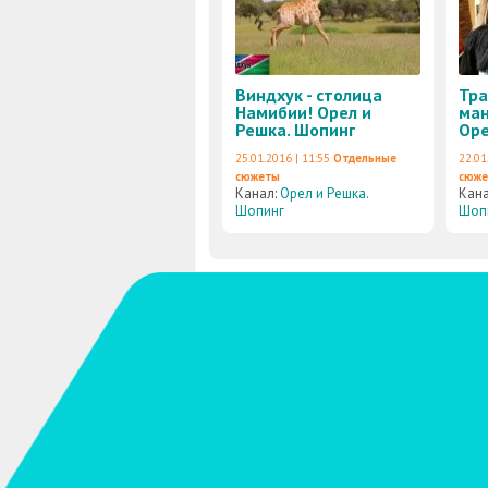
Виндхук - столица
Тр
Намибии! Орел и
ман
Решка. Шопинг
Оре
25.01.2016 | 11:55
Отдельные
22.01
сюжеты
сюж
Канал:
Орел и Решка.
Кан
Шопинг
Шоп