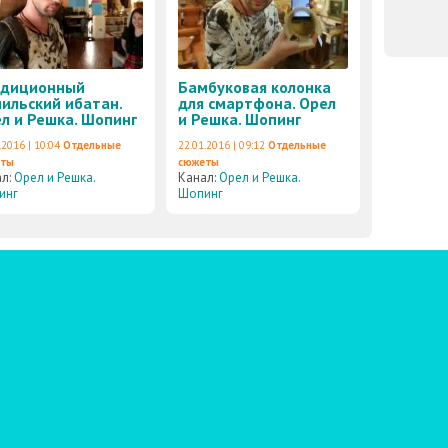
адиционный
Бамбуковая колонка
ильский ибатан.
для смартфона. Орел
л и Решка. Шопинг
и Решка. Шопинг
.2016 | 10:04
Отдельные
22.01.2016 | 09:12
Отдельные
еты
сюжеты
ал:
Орел и Решка.
Канал:
Орел и Решка.
инг
Шопинг