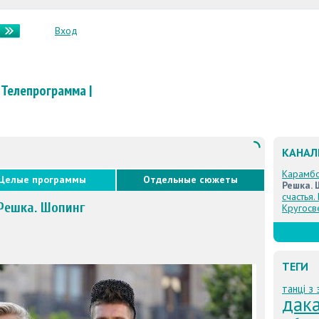
Вход
Телепрограмма
|
КАНА
Карамб
Целые программы
Отдельные сюжеты
Решка. 
счастья.
 Решка. Шопинг
Кругосв
ТЕГИ
танці з 
дак