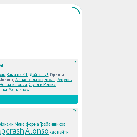
ЛЫ
оль
,
Зима на К1
,
Дай лапу!
,
Орел и
Шопинг
,
А знаете ли вы, что...
,
Рецепты
 Новая история
,
Орел и Решка.
етка
,
Ух ты show
зірками
Мане
форма
Гребенщиков
ар
crash
Alonso
как найти