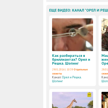
ЕЩЕ ВИДЕО: КАНАЛ "ОРЕЛ И РЕ
Как разбираться в
Маш
бриллиантах? Орел и
жен
Решка. Шопинг
Оре
29.01.2016 | 10:39
Отдельные
28.01
сюжеты
сюж
Канал:
Орел и Решка.
Кан
Шопинг
Шоп