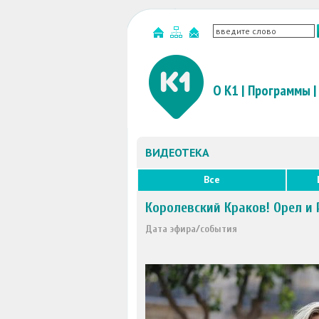
О К1
|
Программы
|
ВИДЕОТЕКА
Все
Королевский Краков! Орел и
Дата эфира/события