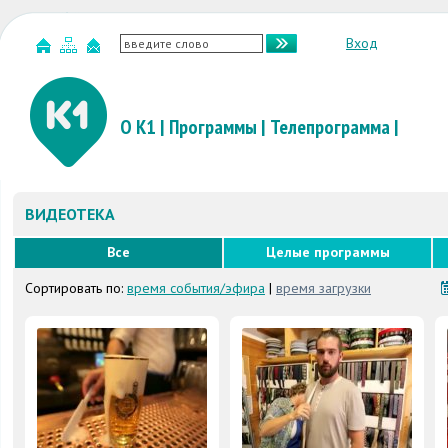
Вход
О К1
|
Программы
|
Телепрограмма
|
ВИДЕОТЕКА
Все
Целые программы
Сортировать по:
время события/эфира
|
время загрузки