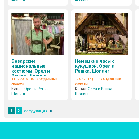
Баварские
Немецкие часы с
национальные
кукушкой. Орел и
костюмы. Орел и
Решка. Шопинг
Решка. Шопинг
11.02.2016 | 10:07
Отдельные
10.02.2016 | 10:49
Отдельные
сюжеты
сюжеты
Канал:
Орел и Решка.
Канал:
Орел и Решка.
Шопинг
Шопинг
1
2
следующая