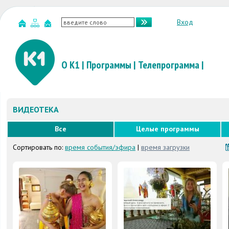
Вход
О К1
|
Программы
|
Телепрограмма
|
ВИДЕОТЕКА
Все
Целые программы
Сортировать по:
время события/эфира
|
время загрузки