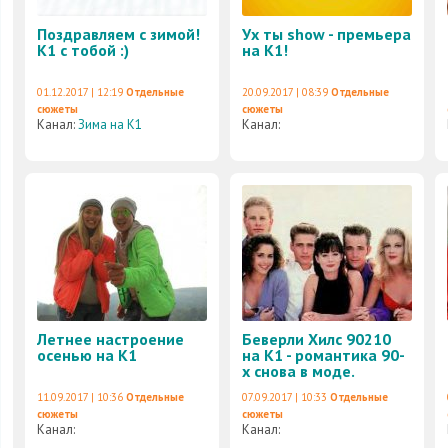
Поздравляем с зимой!
Ух ты show - премьера
К1 с тобой :)
на К1!
01.12.2017 | 12:19
Отдельные
20.09.2017 | 08:39
Отдельные
сюжеты
сюжеты
Канал:
Зима на К1
Канал:
Летнее настроение
Беверли Хилc 90210
осенью на К1
на К1 - романтика 90-
х снова в моде.
11.09.2017 | 10:36
Отдельные
07.09.2017 | 10:33
Отдельные
сюжеты
сюжеты
Канал:
Канал: