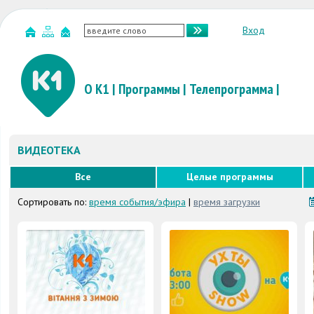
Вход
О К1
|
Программы
|
Телепрограмма
|
ВИДЕОТЕКА
Все
Целые программы
Сортировать по:
время события/эфира
|
время загрузки