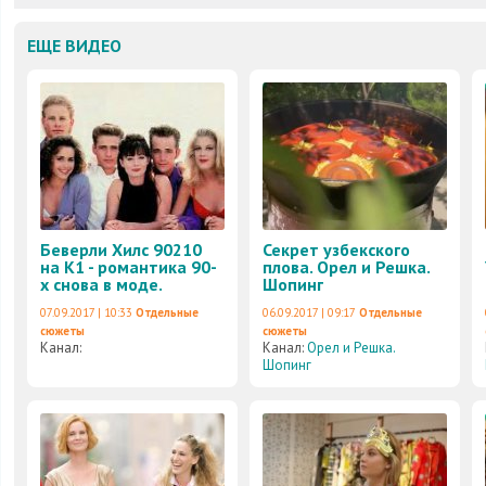
ЕЩЕ ВИДЕО
Беверли Хилc 90210
Секрет узбекского
на К1 - романтика 90-
плова. Орел и Решка.
х снова в моде.
Шопинг
07.09.2017 | 10:33
Отдельные
06.09.2017 | 09:17
Отдельные
сюжеты
сюжеты
Канал:
Канал:
Орел и Решка.
Шопинг