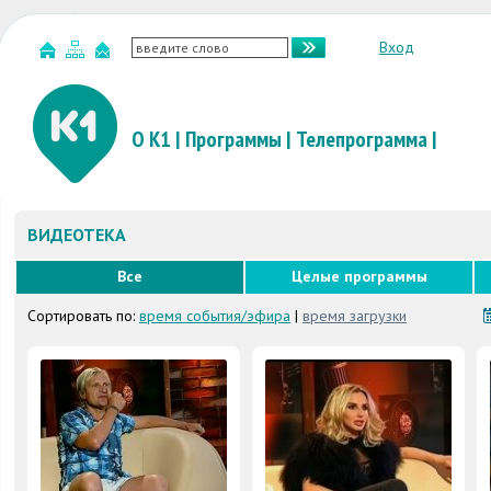
Вход
О К1
|
Программы
|
Телепрограмма
|
ВИДЕОТЕКА
Все
Целые программы
Сортировать по:
время события/эфира
|
время загрузки