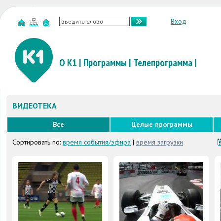
Вход
О К1
|
Программы
|
Телепрограмма
|
ВИДЕОТЕКА
Все
Целые программы
Сортировать по:
время события/эфира
|
время загрузки