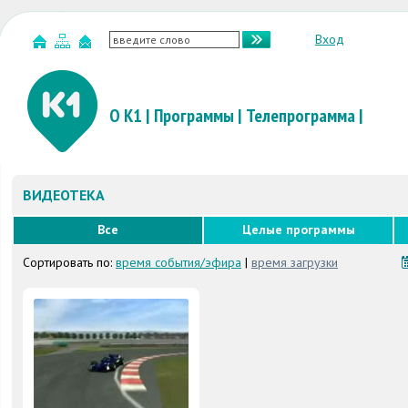
Вход
О К1
|
Программы
|
Телепрограмма
|
ВИДЕОТЕКА
Все
Целые программы
Сортировать по:
время события/эфира
|
время загрузки