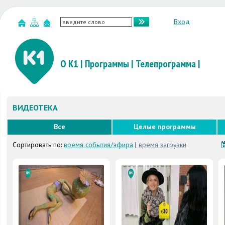
Вход
О К1
|
Программы
|
Телепрограмма
|
ВИДЕОТЕКА
Все
Целые программы
Сортировать по:
время события/эфира
|
время загрузки